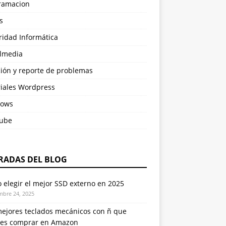
ramacion
s
ridad Informática
almedia
ción y reporte de problemas
riales Wordpress
ows
ube
RADAS DEL BLOG
elegir el mejor SSD externo en 2025
mbre 24, 2025
mejores teclados mecánicos con ñ que
es comprar en Amazon