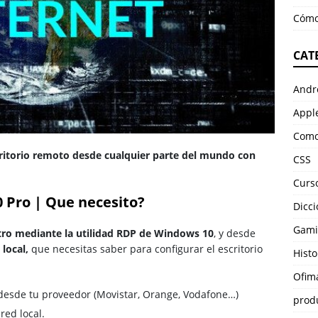
Cómo
CAT
Andr
Appl
Como
ritorio remoto desde cualquier parte del mundo con
CSS
Curso
 Pro | Que necesito?
Dicci
Gami
tro mediante la utilidad RDP de Windows 10
, y desde
local,
que necesitas saber para configurar el escritorio
Histo
Ofim
a desde tu proveedor (Movistar, Orange, Vodafone…)
prod
 red local.