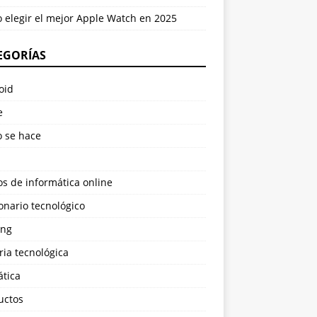
 elegir el mejor Apple Watch en 2025
EGORÍAS
oid
e
 se hace
s de informática online
onario tecnológico
ng
ria tecnológica
ática
uctos