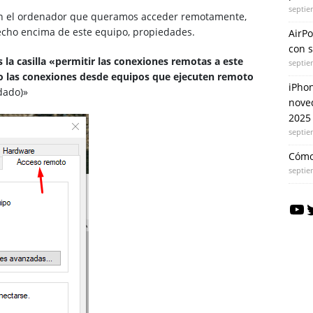
septie
en el ordenador que queramos acceder remotamente,
recho encima de este equipo, propiedades.
AirPo
con 
la casilla «permitir las conexiones remotas a este
septie
lo las conexiones desde equipos que ejecuten remoto
iPhon
dado)»
nove
2025
septie
Cómo
septie