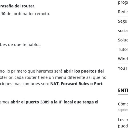
prog
raseña del router.
Rede
 10
del ordenador remoto.
Segu
soci
Solu
abes de que te hablo…
Tuto
Wind
YouT
no, lo primero que haremos será
abrir los puertos del
xterior, cada router tiene un menú diferente así que no
opciones mas comunes son:
NAT, Forward Rules o Port
ENT
vamos
abrir el puerto 3389 a la IP local que tenga el
Cómo 
septie
Los 
pued