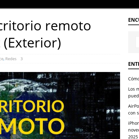
critorio remoto
ENC
 (Exterior)
ce
,
Redes
3
ENT
Cómo 
Los 
pued
AirPo
con 
iPhon
nove
2025