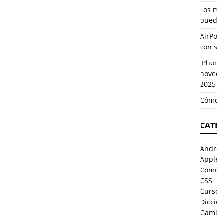
Los 
pued
AirPo
con 
iPhon
nove
2025
Cómo
CAT
Andr
Appl
Como
CSS
Curso
Dicci
Gami