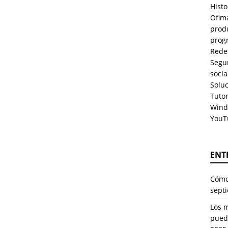
Histo
Ofim
prod
prog
Rede
Segu
soci
Solu
Tuto
Wind
YouT
ENT
Cómo 
sept
Los 
pued