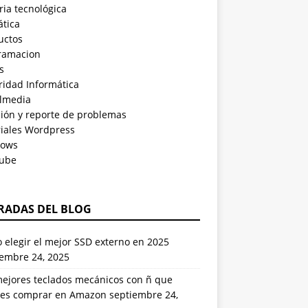
ria tecnológica
ática
uctos
ramacion
s
ridad Informática
almedia
ción y reporte de problemas
riales Wordpress
ows
ube
RADAS DEL BLOG
elegir el mejor SSD externo en 2025
iembre 24, 2025
mejores teclados mecánicos con ñ que
es comprar en Amazon
septiembre 24,