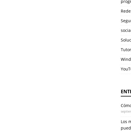
prog
Rede
Segu
soci
Solu
Tuto
Wind
YouT
ENT
Cómo 
septie
Los 
pued