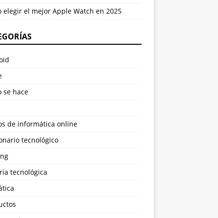
 elegir el mejor Apple Watch en 2025
EGORÍAS
oid
e
 se hace
s de informática online
onario tecnológico
ng
ria tecnológica
ática
uctos