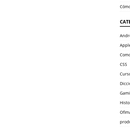
Cómo
CAT
Andr
Appl
Como
CSS
Curso
Dicci
Gami
Histo
Ofim
prod