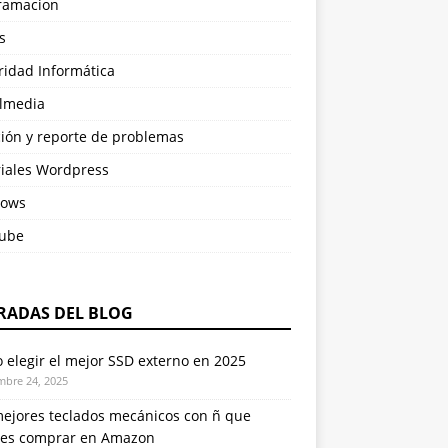
ramacion
s
ridad Informática
almedia
ción y reporte de problemas
riales Wordpress
ows
ube
RADAS DEL BLOG
elegir el mejor SSD externo en 2025
mbre 24, 2025
mejores teclados mecánicos con ñ que
es comprar en Amazon