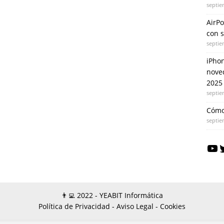
septie
AirPo
con 
septie
iPhon
nove
2025
septie
Cómo
septie
👨‍💻 2022 - YEABIT Informática
Política de Privacidad -
Aviso Legal -
Cookies