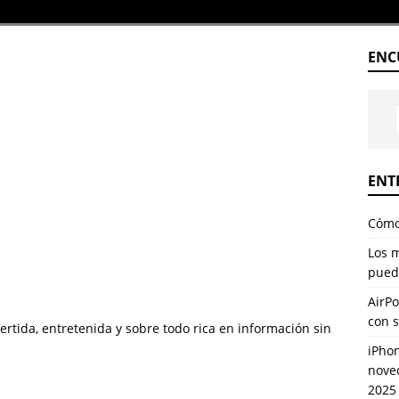
ENC
ENT
Cómo 
Los 
pued
AirPo
con 
vertida, entretenida y sobre todo rica en información sin
iPhon
nove
2025