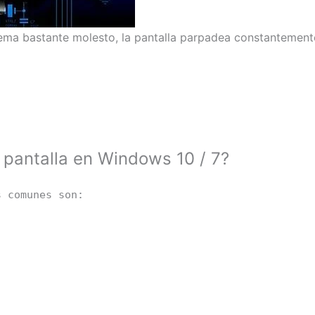
ema bastante molesto, la pantalla parpadea constantement
 pantalla en Windows 10 / 7?
s comunes son: