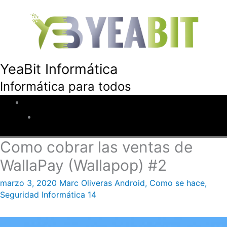
YeaBit Informática
Informática para todos
Inicio
Descuentos
Como cobrar las ventas de
WallaPay (Wallapop) #2
marzo 3, 2020
Marc Oliveras
Android
,
Como se hace
,
Seguridad Informática
14