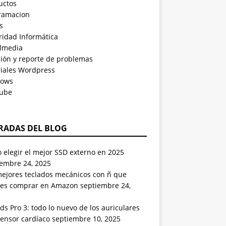
uctos
ramacion
s
ridad Informática
almedia
ción y reporte de problemas
riales Wordpress
ows
ube
RADAS DEL BLOG
elegir el mejor SSD externo en 2025
iembre 24, 2025
mejores teclados mecánicos con ñ que
es comprar en Amazon
septiembre 24,
ds Pro 3: todo lo nuevo de los auriculares
sensor cardíaco
septiembre 10, 2025