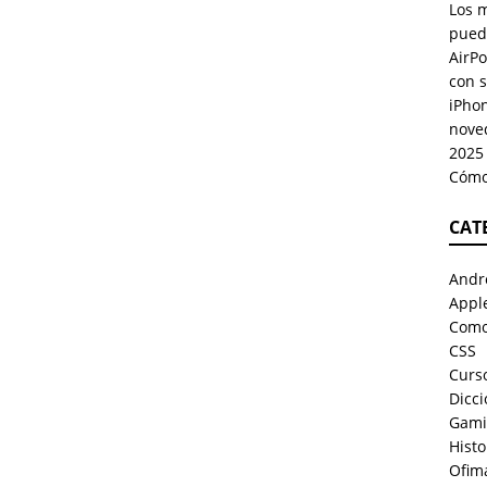
Los 
pued
AirPo
con 
iPhon
nove
2025
Cómo
CAT
Andr
Appl
Como
CSS
Curso
Dicci
Gami
Histo
Ofim