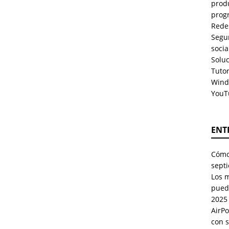
prod
prog
Rede
Segu
soci
Solu
Tuto
Wind
YouT
ENT
Cómo 
sept
Los 
pued
2025
AirPo
con 