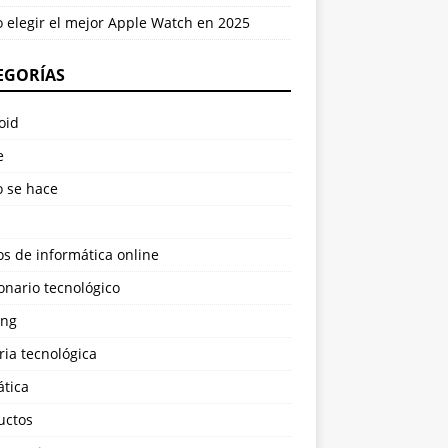
 elegir el mejor Apple Watch en 2025
EGORÍAS
oid
e
 se hace
s de informática online
onario tecnológico
ng
ria tecnológica
ática
uctos