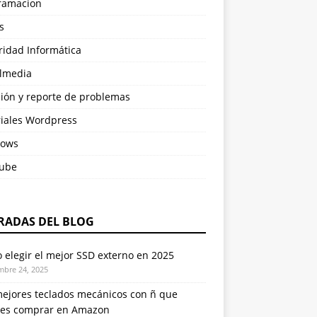
ramacion
s
ridad Informática
almedia
ción y reporte de problemas
riales Wordpress
ows
ube
RADAS DEL BLOG
elegir el mejor SSD externo en 2025
mbre 24, 2025
mejores teclados mecánicos con ñ que
es comprar en Amazon