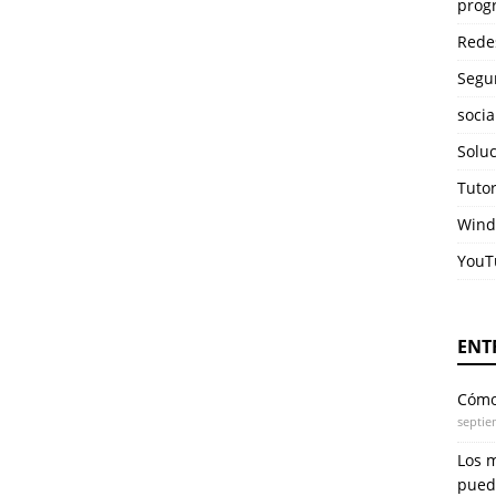
prog
Rede
Segu
soci
Solu
Tuto
Wind
YouT
ENT
Cómo 
septie
Los 
pued