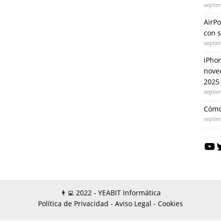
septie
AirPo
con 
septie
iPhon
nove
2025
septie
Cómo
septie
👨‍💻 2022 - YEABIT Informática
Política de Privacidad -
Aviso Legal -
Cookies