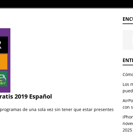
ENC
ENT
Cómo 
Los 
pued
atis 2019 Español
AirPo
con 
programas de una sola vez sin tener que estar presentes
iPhon
nove
2025