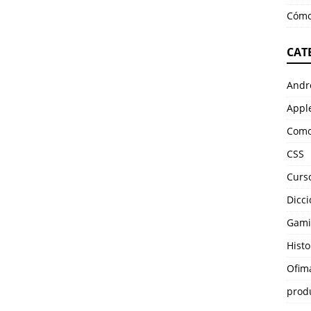
Cómo
CAT
Andr
Appl
Como
CSS
Curso
Dicci
Gami
Histo
Ofim
prod