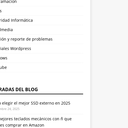
ramacion
s
ridad Informática
almedia
ción y reporte de problemas
riales Wordpress
ows
ube
RADAS DEL BLOG
elegir el mejor SSD externo en 2025
mbre 24, 2025
mejores teclados mecánicos con ñ que
es comprar en Amazon