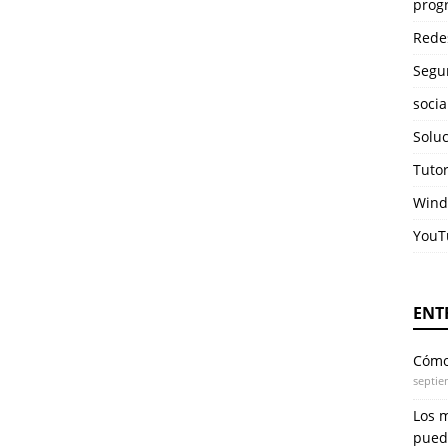
prog
Rede
Segu
soci
Solu
Tuto
Wind
YouT
ENT
Cómo 
septie
Los 
pued