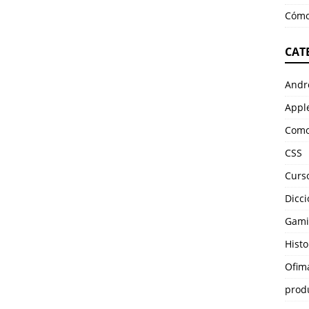
Cómo
CAT
Andr
Appl
Como
CSS
Curso
Dicci
Gami
Histo
Ofim
prod