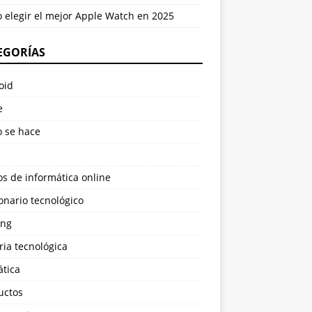
 elegir el mejor Apple Watch en 2025
EGORÍAS
oid
e
 se hace
s de informática online
onario tecnológico
ng
ria tecnológica
ática
uctos