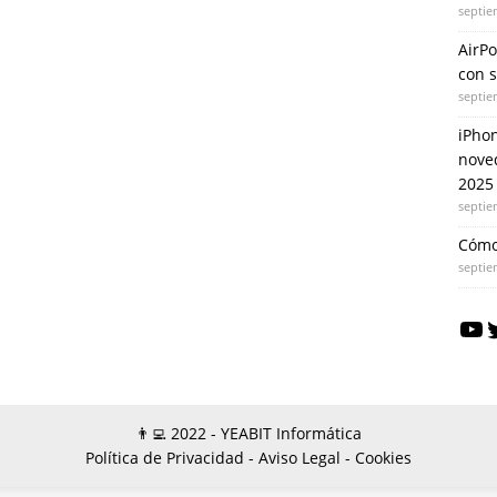
septie
AirPo
con 
septie
iPhon
nove
2025
septie
Cómo
septie
👨‍💻 2022 - YEABIT Informática
Política de Privacidad -
Aviso Legal -
Cookies