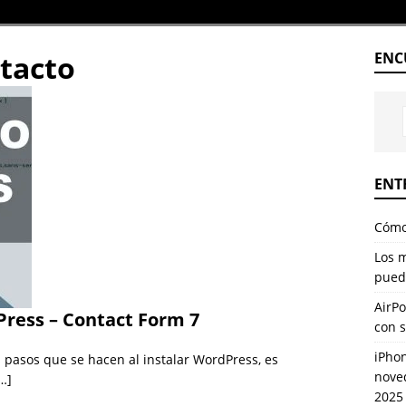
tacto
ENC
ENT
Cómo 
Los 
pued
AirPo
Press – Contact Form 7
con 
iPhon
 pasos que se hacen al instalar WordPress, es
nove
…]
2025